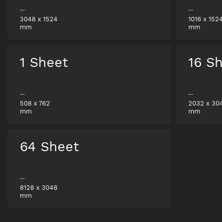
3048
x
1524
1016
x
152
mm
mm
1 Sheet
16 S
508
x
762
2032
x
30
mm
mm
64 Sheet
8128
x
3048
mm