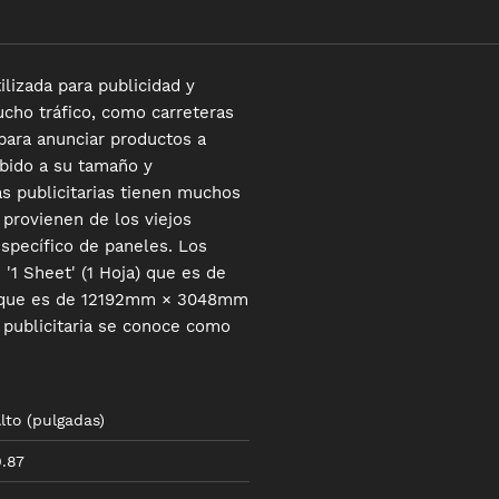
tilizada para publicidad y
ucho tráfico, como carreteras
 para anunciar productos a
bido a su tamaño y
s publicitarias tienen muchos
 provienen de los viejos
specífico de paneles. Los
'1 Sheet' (1 Hoja) que es de
' que es de 12192mm × 3048mm
a publicitaria se conoce como
lto
(
pulgadas
)
.87