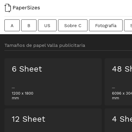
A
B
US
Sobre C
Fotografía
Tarjetas de visita
Colombiano
Chino
Fr
Tamaños de papel Valla publicitaria
Formato bruto
Canadiense
Británico tradicio
6 Sheet
48 S
1200
x
1800
6096
x
30
mm
mm
12 Sheet
4 Sh