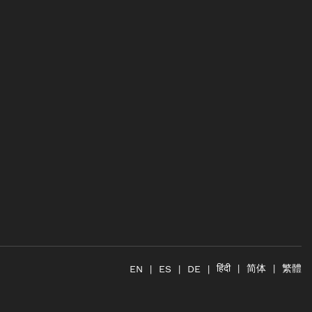
简体
繁體
हिंदी
EN
ES
DE