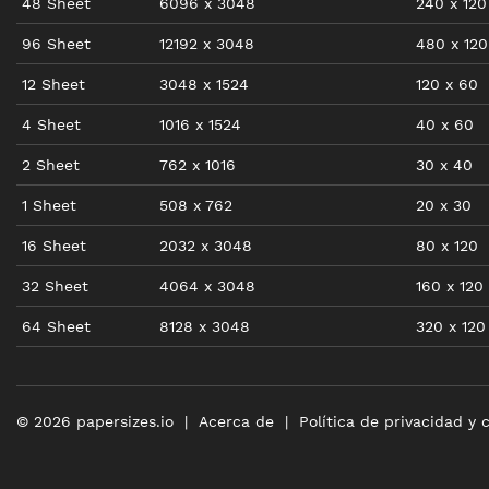
48 Sheet
6096
x
3048
240
x
120
96 Sheet
12192
x
3048
480
x
120
12 Sheet
3048
x
1524
120
x
60
4 Sheet
1016
x
1524
40
x
60
2 Sheet
762
x
1016
30
x
40
1 Sheet
508
x
762
20
x
30
16 Sheet
2032
x
3048
80
x
120
32 Sheet
4064
x
3048
160
x
120
64 Sheet
8128
x
3048
320
x
120
©
2026
papersizes.io
Acerca de
Política de privacidad y 