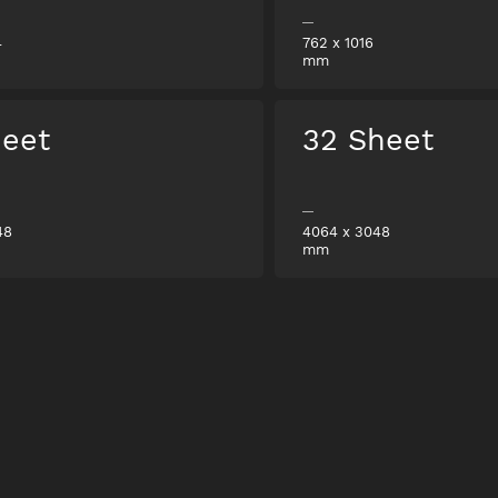
4
762
x
1016
mm
heet
32 Sheet
48
4064
x
3048
mm