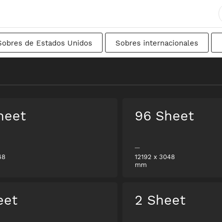
Sobres de Estados Unidos
Sobres internacionales
ancés
DIN
Japonés
De transición
Suec
nal
heet
96 Sheet
48
12192
x
3048
mm
eet
2 Sheet