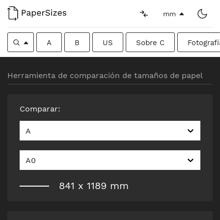
mm
A
B
US
Sobre C
Fotografí
Herramienta de comparación de tamaños de papel
Comparar
:
A
A0
841
x
1189
mm