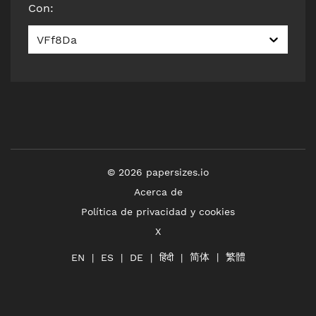
Con
:
VFf8Da
©
2026
papersizes.io
Acerca de
Política de privacidad y cookies
X
简体
繁體
हिंदी
EN
ES
DE