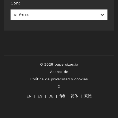
Con
:
VFf8Da
©
2026
papersizes.io
Acerca de
Política de privacidad y cookies
X
简体
繁體
हिंदी
EN
ES
DE