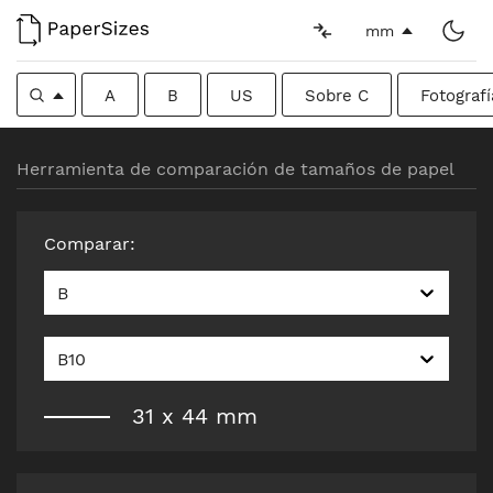
mm
A
B
US
Sobre C
Fotografí
Herramienta de comparación de tamaños de papel
Comparar
:
B
B10
31
x
44
mm