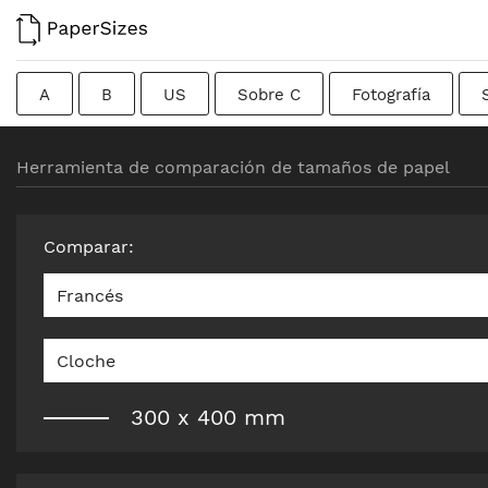
A
B
US
Sobre C
Fotografía
Tarjetas de visita
Colombiano
Chino
Fr
Herramienta de comparación de tamaños de papel
Formato bruto
Canadiense
Británico tradicio
Comparar
:
Francés
Cloche
300
x
400
mm