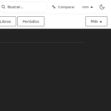
Comparar
mm
Más
Libros
Periódico
o
Imperial
Valla publicitaria