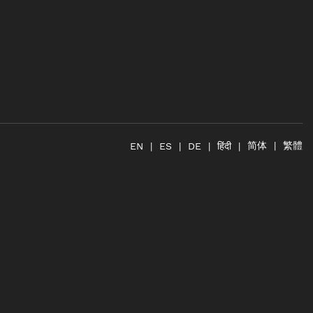
简体
繁體
हिंदी
EN
ES
DE