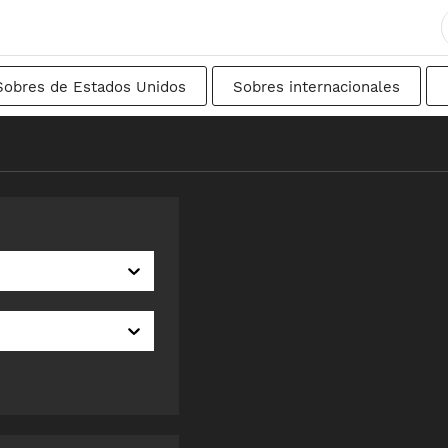
Sobres de Estados Unidos
Sobres internacionales
ancés
DIN
Japonés
De transición
Suec
nal