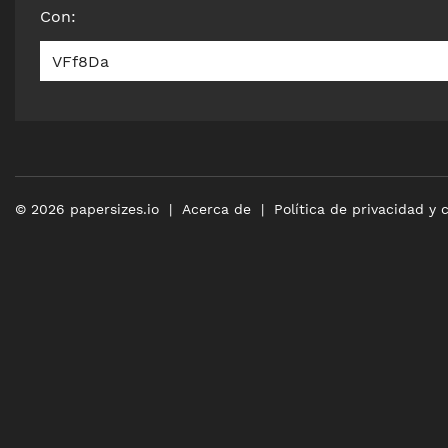
Con
:
VFf8Da
©
2026
papersizes.io
Acerca de
Política de privacidad y 