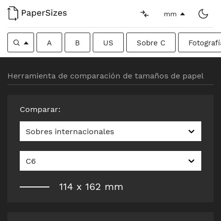
mm
A
B
US
Sobre C
Fotografí
Herramienta de comparación de tamaños de papel
Comparar
:
Sobres internacionales
C6
114
x
162
mm