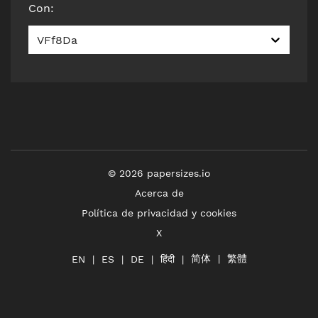
Con
:
VFf8Da
©
2026
papersizes.io
Acerca de
Política de privacidad y cookies
X
简体
繁體
हिंदी
EN
ES
DE