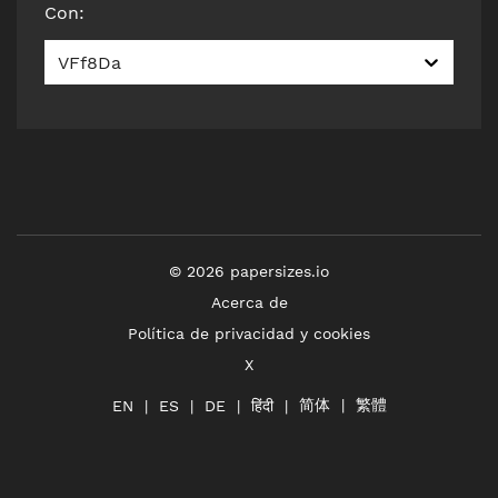
Con
:
VFf8Da
©
2026
papersizes.io
Acerca de
Política de privacidad y cookies
X
简体
繁體
हिंदी
EN
ES
DE