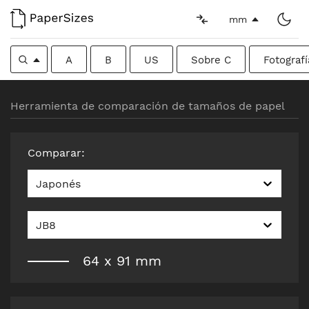
mm
A
B
US
Sobre C
Fotografí
Herramienta de comparación de tamaños de papel
Comparar
:
Japonés
JB8
64
x
91
mm