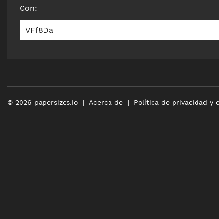
Con
:
VFf8Da
©
2026
papersizes.io
Acerca de
Política de privacidad y 