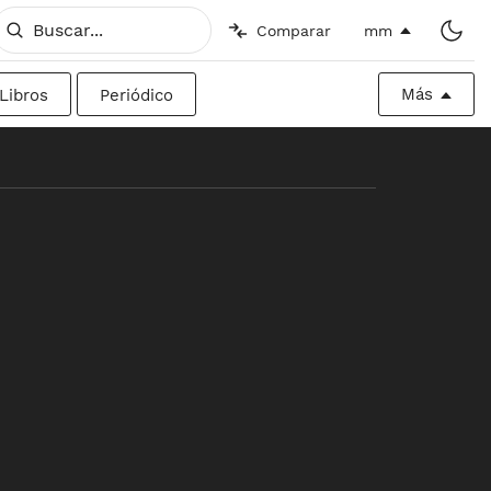
Comparar
mm
Más
Libros
Periódico
o
Imperial
Valla publicitaria