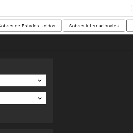
Sobres de Estados Unidos
Sobres internacionales
ancés
DIN
Japonés
De transición
Suec
nal