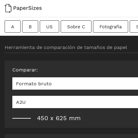
A
B
US
Sobre C
Fotografía
Tarjetas de visita
Colombiano
Chino
Fr
Herramienta de comparación de tamaños de papel
Formato bruto
Canadiense
Británico tradicio
Comparar
:
Formato bruto
A2U
450
x
625
mm