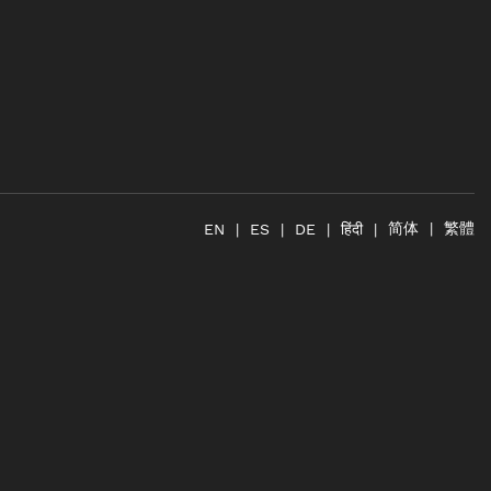
简体
繁體
हिंदी
EN
ES
DE