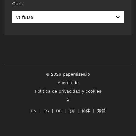
Con
:
VFf8Da
©
2026
papersizes.io
Acerca de
Política de privacidad y cookies
X
简体
繁體
हिंदी
EN
ES
DE