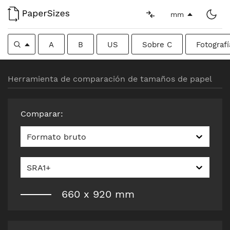
mm
A
B
US
Sobre C
Fotografí
Herramienta de comparación de tamaños de papel
Comparar
:
Formato bruto
SRA1+
660
x
920
mm