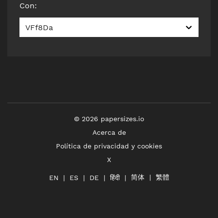
Con
:
VFf8Da
©
2026
papersizes.io
Acerca de
Política de privacidad y cookies
X
简体
繁體
हिंदी
EN
ES
DE