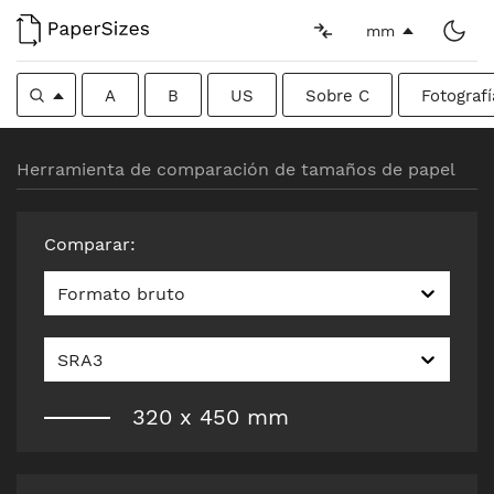
mm
A
B
US
Sobre C
Fotografí
Herramienta de comparación de tamaños de papel
Comparar
:
Formato bruto
SRA3
320
x
450
mm