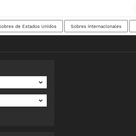
Sobres de Estados Unidos
Sobres internacionales
ancés
DIN
Japonés
De transición
Suec
nal