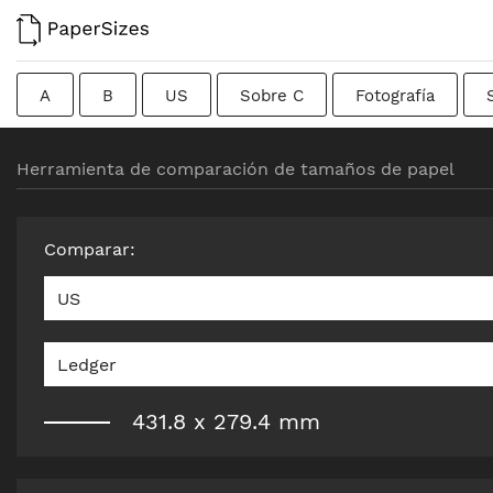
A
B
US
Sobre C
Fotografía
Tarjetas de visita
Colombiano
Chino
Fr
Herramienta de comparación de tamaños de papel
Formato bruto
Canadiense
Británico tradicio
Comparar
:
US
Ledger
431.8
x
279.4
mm