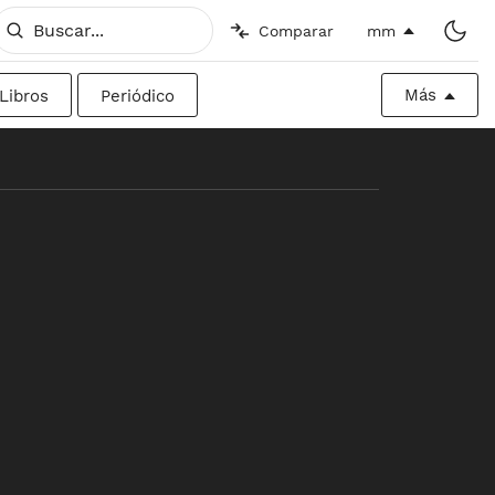
Comparar
mm
Más
Libros
Periódico
o
Imperial
Valla publicitaria