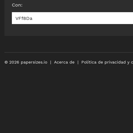
Con
:
VFf8Da
©
2026
papersizes.io
Acerca de
Política de privacidad y 