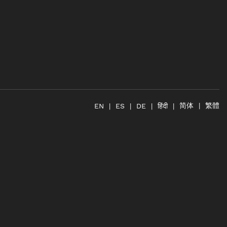
简体
繁體
हिंदी
EN
ES
DE