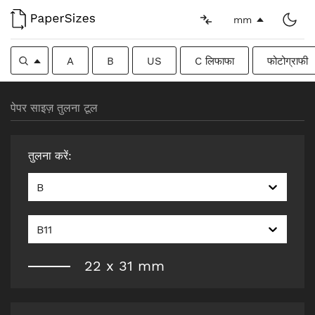
mm
A
B
US
C लिफाफा
फोटोग्राफी
पेपर साइज़ तुलना टूल
तुलना करें
:
B
B11
22
x
31
mm