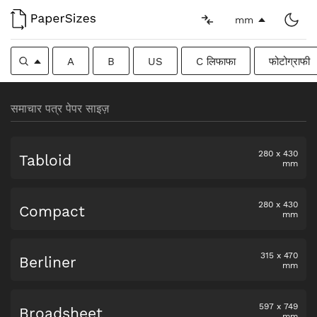
mm
A
B
US
C लिफाफा
फोटोग्राफी
समाचार पत्र पेपर साइज़
280
x
430
Tabloid
mm
280
x
430
Compact
mm
315
x
470
Berliner
mm
597
x
749
Broadsheet
mm