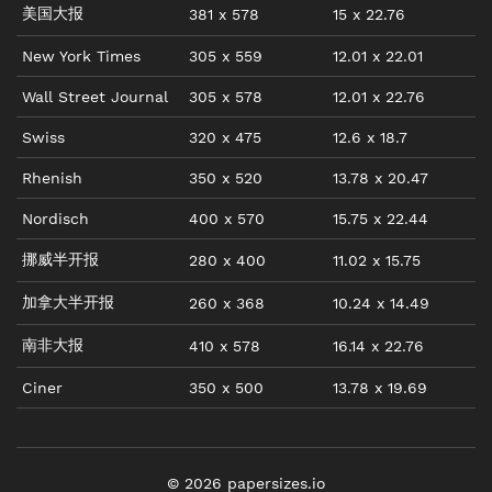
美国大报
381
x
578
15
x
22.76
New York Times
305
x
559
12.01
x
22.01
Wall Street Journal
305
x
578
12.01
x
22.76
Swiss
320
x
475
12.6
x
18.7
Rhenish
350
x
520
13.78
x
20.47
Nordisch
400
x
570
15.75
x
22.44
挪威半开报
280
x
400
11.02
x
15.75
加拿大半开报
260
x
368
10.24
x
14.49
南非大报
410
x
578
16.14
x
22.76
Ciner
350
x
500
13.78
x
19.69
©
2026
papersizes.io