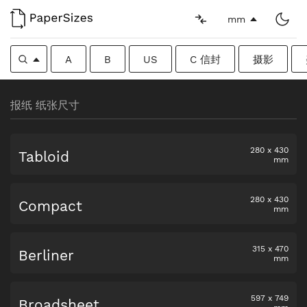
mm
A
B
US
C 信封
摄影
报纸 纸张尺寸
280
x
430
Tabloid
mm
280
x
430
Compact
mm
315
x
470
Berliner
mm
597
x
749
Broadsheet