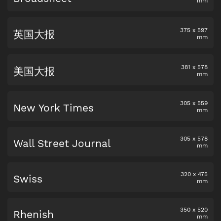
mm
375
x
597
英国大报
mm
381
x
578
美国大报
mm
305
x
559
New York Times
mm
305
x
578
Wall Street Journal
mm
320
x
475
Swiss
mm
350
x
520
Rhenish
mm