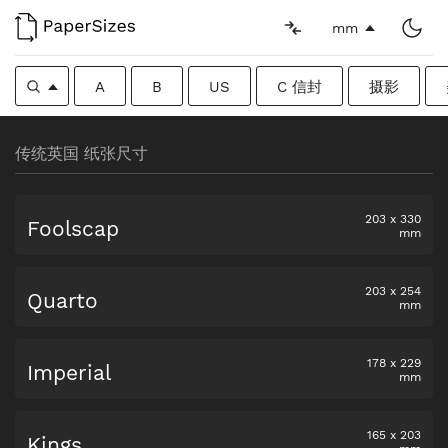
mm
A
B
US
C 信封
摄影
传统英国 纸张尺寸
203
x
330
Foolscap
mm
203
x
254
Quarto
mm
178
x
229
Imperial
mm
165
x
203
Kings