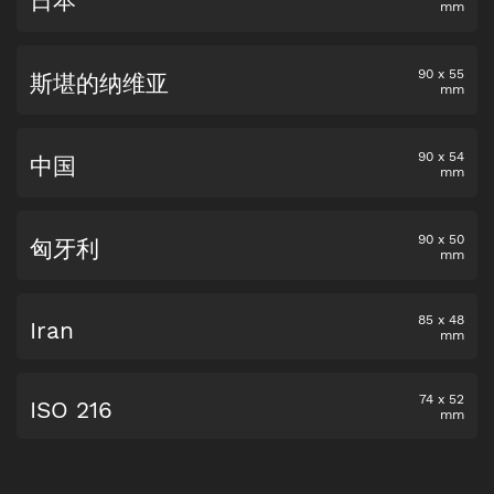
日本
mm
90
x
55
斯堪的纳维亚
mm
90
x
54
中国
mm
90
x
50
匈牙利
mm
85
x
48
Iran
mm
74
x
52
ISO 216
mm