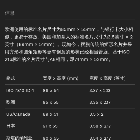
信息
欧洲使用的标准名片尺寸为85mm × 55mm，与银行卡大小相
似，更易于存放。美国和加拿大的标准名片尺寸为3.5英寸 × 2
英寸（89mm × 51mm）。现如今，摆脱传统的矩形名片并采
用方形和圆角矩形等更有创意的形状已经相当普遍。基于ISO
216标准的名片尺寸与A8相同，即74mm × 52mm。
格式
宽度
x
高度
(mm)
宽度
x
高度
(
英寸
)
ISO 7810 ID-1
86
x
54
3.37
x
2.13
欧洲
85
x
55
3.35
x
2.17
US/Canada
89
x
51
3.5
x
2
日本
91
x
55
3.58
x
2.17
斯堪的纳维亚
90
x
55
3.54
x
2.17