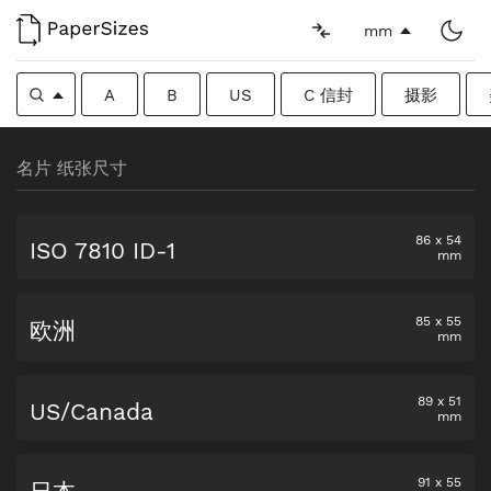
mm
A
B
US
C 信封
摄影
名片 纸张尺寸
86
x
54
ISO 7810 ID-1
mm
85
x
55
欧洲
mm
89
x
51
US/Canada
mm
91
x
55