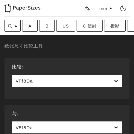
mm
A
B
US
C 信封
摄影
纸张尺寸比较工具
比较
:
VFf8Da
与
:
VFf8Da