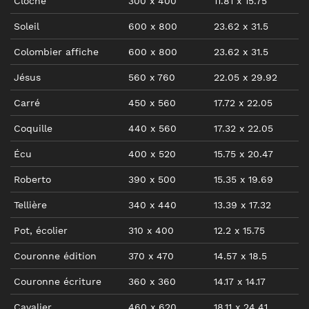
Cloche
300
x
400
11.81
x
15.75
Soleil
600
x
800
23.62
x
31.5
Colombier affiche
600
x
800
23.62
x
31.5
Jésus
560
x
760
22.05
x
29.92
Carré
450
x
560
17.72
x
22.05
Coquille
440
x
560
17.32
x
22.05
Écu
400
x
520
15.75
x
20.47
Roberto
390
x
500
15.35
x
19.69
Tellière
340
x
440
13.39
x
17.32
Pot, écolier
310
x
400
12.2
x
15.75
Couronne édition
370
x
470
14.57
x
18.5
Couronne écriture
360
x
360
14.17
x
14.17
Cavalier
460
x
620
18.11
x
24.41