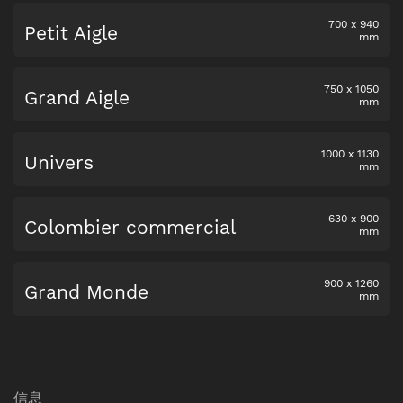
700
x
940
Petit Aigle
mm
750
x
1050
Grand Aigle
mm
1000
x
1130
Univers
mm
630
x
900
Colombier commercial
mm
900
x
1260
Grand Monde
mm
信息