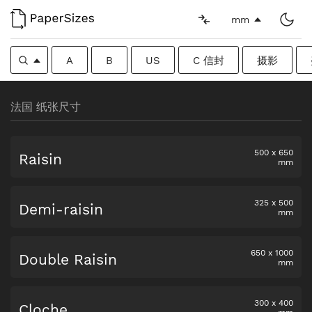
mm
A
B
US
C 信封
摄影
法国 纸张尺寸
500
x
650
Raisin
mm
325
x
500
Demi-raisin
mm
650
x
1000
Double Raisin
mm
300
x
400
Cloche