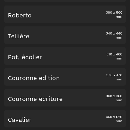
390
x
500
Roberto
mm
340
x
440
Tellière
mm
310
x
400
Pot, écolier
mm
370
x
470
Couronne édition
mm
360
x
360
Couronne écriture
mm
460
x
620
Cavalier
mm