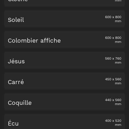
mm
600
x
800
Soleil
mm
600
x
800
Colombier affiche
mm
560
x
760
Jésus
mm
450
x
560
Carré
mm
440
x
560
Coquille
mm
400
x
520
Écu
mm