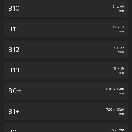
B10
31
x
44
mm
B11
22
x
31
mm
B12
15
x
22
mm
B13
11
x
15
mm
B0+
1118
x
1580
mm
B1+
720
x
1020
mm
520
x
720