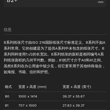
B2+
mm
信息
B系列纸张尺寸由ISO 216国际纸张尺寸标准定义。B系列不如A
系列常用。它的创建是为了提供A系列中未包含的纸张尺寸。B
系列同样使用1:√2的长宽比。B系列纸张的面积是相同编号A系
列纸张面积的几何平均数。例如，B1的尺寸介于A0和A1之间。
虽然B系列在办公用途中较少见，但它更常用于其他特殊场合，
如海报、书籍、信封和护照。
格式
宽度
x
高度
(mm)
宽度
x
高度
(
英寸
)
B0
1000
x
1414
39.37
x
55.67
B1
707
x
1000
27.83
x
39.37