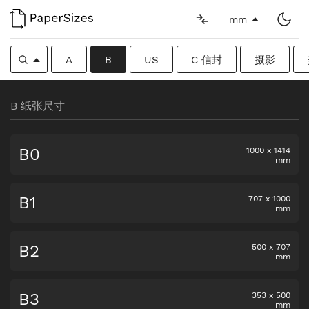
mm
A
B
US
C 信封
摄影
B 纸张尺寸
B0
1000
x
1414
mm
B1
707
x
1000
mm
B2
500
x
707
mm
B3
353
x
500
mm