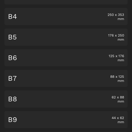
B4
250
x
353
mm
B5
176
x
250
mm
B6
125
x
176
mm
B7
88
x
125
mm
B8
62
x
88
mm
B9
44
x
62
mm