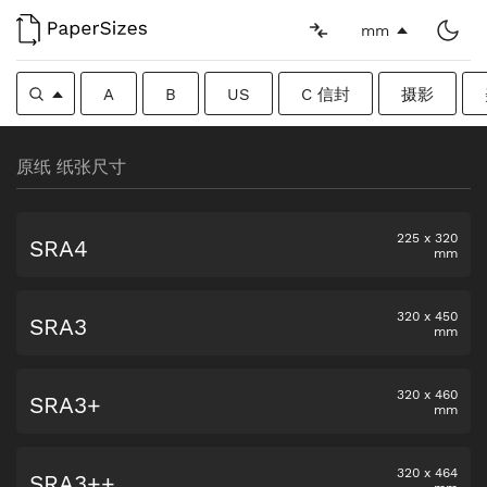
mm
A
B
US
C 信封
摄影
原纸 纸张尺寸
225
x
320
SRA4
mm
320
x
450
SRA3
mm
320
x
460
SRA3+
mm
320
x
464
SRA3++