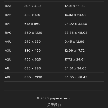
RA3
305
x
430
12.01
x
16.93
RA2
430
x
610
16.93
x
24.02
RA1
610
x
860
24.02
x
33.86
RA0
860
x
1220
33.86
x
48.03
A4U
240
x
330
9.45
x
12.99
A3U
330
x
450
12.99
x
17.72
A2U
450
x
625
17.72
x
24.61
A1U
625
x
880
24.61
x
34.65
A0U
880
x
1230
34.65
x
48.43
©
2026
papersizes.io
关于我们