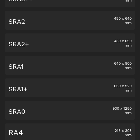
mm
450
x
640
SRA2
mm
480
x
650
SRA2+
mm
640
x
900
SRA1
mm
660
x
920
SRA1+
mm
900
x
1280
SRA0
mm
RA4
215
x
305
mm