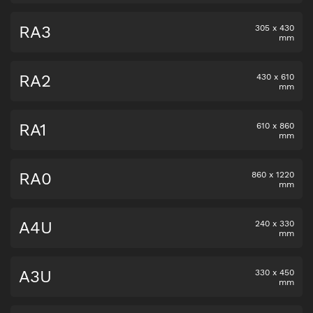
RA3
305
x
430
mm
RA2
430
x
610
mm
RA1
610
x
860
mm
RA0
860
x
1220
mm
A4U
240
x
330
mm
A3U
330
x
450
mm