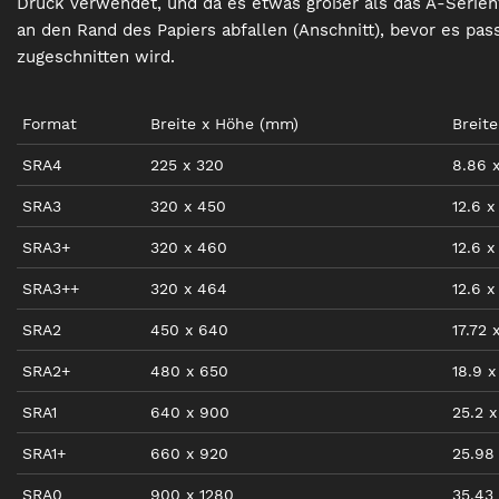
Druck verwendet, und da es etwas größer als das A-Serienf
an den Rand des Papiers abfallen (Anschnitt), bevor es pa
zugeschnitten wird.
Format
Breite
x
Höhe
(mm)
Breite
SRA4
225
x
320
8.86
SRA3
320
x
450
12.6
x
SRA3+
320
x
460
12.6
x
SRA3++
320
x
464
12.6
x
SRA2
450
x
640
17.72
SRA2+
480
x
650
18.9
x
SRA1
640
x
900
25.2
x
SRA1+
660
x
920
25.98
SRA0
900
x
1280
35.43