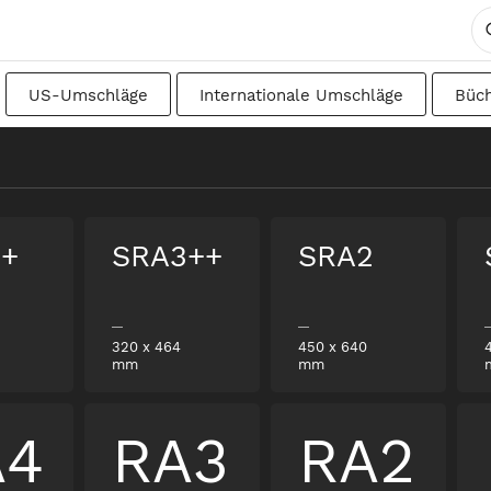
US-Umschläge
Internationale Umschläge
Büc
DIN
Japanisch
Übergangsformate
Schwedisc
+
SRA3++
SRA2
320
x
464
450
x
640
mm
mm
A4
RA3
RA2