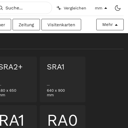
Vergleichen
mm
Mehr
her
Zeitung
Visitenkarten
h
Imperial
Plakatwand
SRA2+
SRA1
480
x
650
640
x
900
mm
mm
RA1
RA0