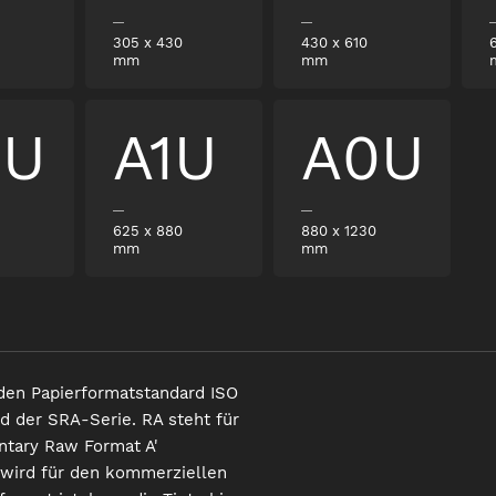
305
x
430
430
x
610
mm
mm
2U
A1U
A0U
625
x
880
880
x
1230
mm
mm
den Papierformatstandard ISO
d der SRA-Serie. RA steht für
ntary Raw Format A'
 wird für den kommerziellen