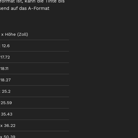
ormat ist, kann die Tinte bis
ssend auf das A-Format
x
Höhe
(
Zoll
)
x
12.6
17.72
18.11
18.27
x
25.2
25.59
35.43
x
36.22
x
50.39