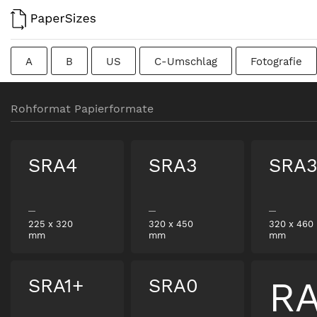
A
B
US
C-Umschlag
Fotografie
Kolumbianisch
Chinesisch
Französisch
Rohformat Papierformate
Rohformat
Kanadisch
Traditionell britisch
SRA4
SRA3
SRA3
225
x
320
320
x
450
320
x
460
mm
mm
mm
SRA1+
SRA0
R