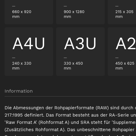
660
x
920
900
x
1280
215
x
305
mm
mm
mm
A4U
A3U
A
240
x
330
330
x
450
450
x
625
mm
mm
mm
Information
Die Abmessungen der Rohpapierformate (RAW) sind durch 
217:1995 definiert. Das Format besteht aus der RA-Serie un
'Raw Format A' (Rohformat A) und SRA steht für 'Suppleme
(Zusätzliches Rohformat A). Das unbeschnittene Rohpapier