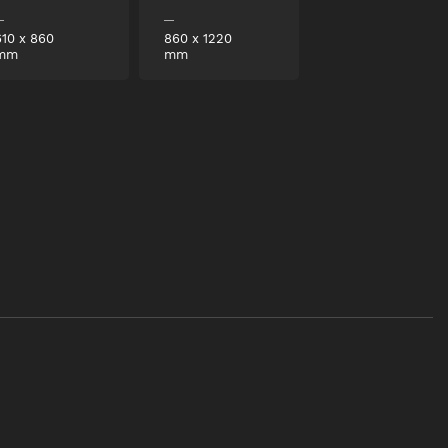
610
x
860
860
x
1220
mm
mm