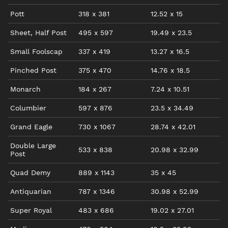
Pott
318
x
381
12.52
x
15
Sheet, Half Post
495
x
597
19.49
x
23.5
Small Foolscap
337
x
419
13.27
x
16.5
Pinched Post
375
x
470
14.76
x
18.5
Monarch
184
x
267
7.24
x
10.51
Columbier
597
x
876
23.5
x
34.49
Grand Eagle
730
x
1067
28.74
x
42.01
Double Large
533
x
838
20.98
x
32.99
Post
Quad Demy
889
x
1143
35
x
45
Antiquarian
787
x
1346
30.98
x
52.99
Super Royal
483
x
686
19.02
x
27.01