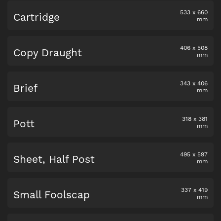
533
x
660
Cartridge
mm
406
x
508
Copy Draught
mm
343
x
406
Brief
mm
318
x
381
Pott
mm
495
x
597
Sheet, Half Post
mm
337
x
419
Small Foolscap
mm