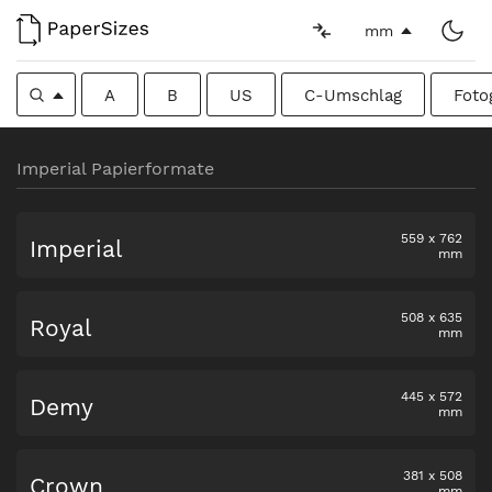
mm
A
B
US
C-Umschlag
Foto
Imperial Papierformate
559
x
762
Imperial
mm
508
x
635
Royal
mm
445
x
572
Demy
mm
381
x
508
Crown
mm