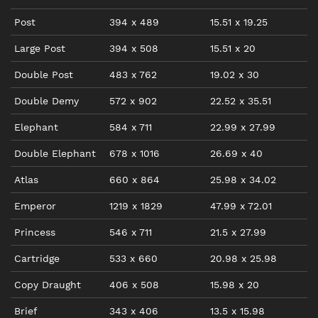
Post
394
x
489
15.51
x
19.25
Large Post
394
x
508
15.51
x
20
Double Post
483
x
762
19.02
x
30
Double Demy
572
x
902
22.52
x
35.51
Elephant
584
x
711
22.99
x
27.99
Double Elephant
678
x
1016
26.69
x
40
Atlas
660
x
864
25.98
x
34.02
Emperor
1219
x
1829
47.99
x
72.01
Princess
546
x
711
21.5
x
27.99
Cartridge
533
x
660
20.98
x
25.98
Copy Draught
406
x
508
15.98
x
20
Brief
343
x
406
13.5
x
15.98