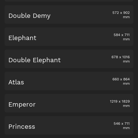
572
x
902
Double Demy
mm
584
x
711
Elephant
mm
678
x
1016
Double Elephant
mm
660
x
864
Atlas
mm
1219
x
1829
Emperor
mm
546
x
711
Princess
mm