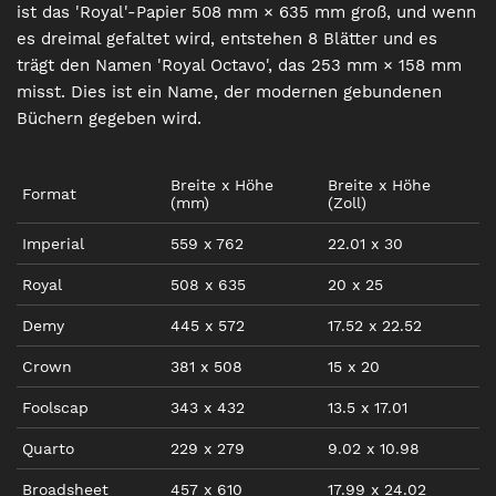
ist das 'Royal'-Papier 508 mm × 635 mm groß, und wenn
es dreimal gefaltet wird, entstehen 8 Blätter und es
trägt den Namen 'Royal Octavo', das 253 mm × 158 mm
misst. Dies ist ein Name, der modernen gebundenen
Büchern gegeben wird.
Breite
x
Höhe
Breite
x
Höhe
Format
(mm)
(
Zoll
)
Imperial
559
x
762
22.01
x
30
Royal
508
x
635
20
x
25
Demy
445
x
572
17.52
x
22.52
Crown
381
x
508
15
x
20
Foolscap
343
x
432
13.5
x
17.01
Quarto
229
x
279
9.02
x
10.98
Broadsheet
457
x
610
17.99
x
24.02