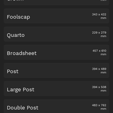
343
x
432
Foolscap
mm
229
x
279
Quarto
mm
457
x
610
Broadsheet
mm
394
x
489
Post
mm
394
x
508
Large Post
mm
483
x
762
Double Post
mm