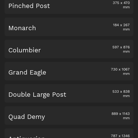
375
x
470
Pinched Post
mm
184
x
267
Monarch
mm
597
x
876
Columbier
mm
730
x
1067
Grand Eagle
mm
533
x
838
Double Large Post
mm
889
x
1143
Quad Demy
mm
787
x
1346