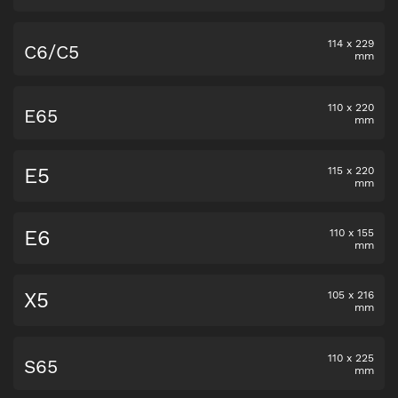
114
x
229
C6/C5
mm
110
x
220
E65
mm
E5
115
x
220
mm
E6
110
x
155
mm
X5
105
x
216
mm
110
x
225
S65
mm