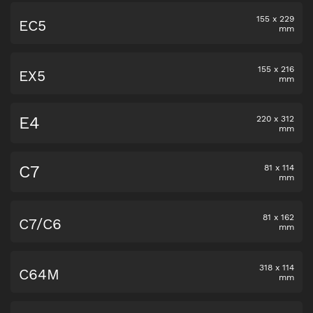
155
x
229
EC5
mm
155
x
216
EX5
mm
E4
220
x
312
mm
C7
81
x
114
mm
81
x
162
C7/C6
mm
318
x
114
C64M
mm