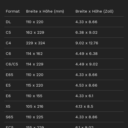
Format
Breite
x
Höhe
(mm)
Breite
x
Höhe
(
Zoll
)
DL
110
x
220
4.33
x
8.66
C5
162
x
229
6.38
x
9.02
C4
229
x
324
9.02
x
12.76
C6
114
x
162
4.49
x
6.38
C6/C5
114
x
229
4.49
x
9.02
E65
110
x
220
4.33
x
8.66
E5
115
x
220
4.53
x
8.66
E6
110
x
155
4.33
x
6.1
X5
105
x
216
4.13
x
8.5
S65
110
x
225
4.33
x
8.86
EC5
155
x
229
6.1
x
9.02