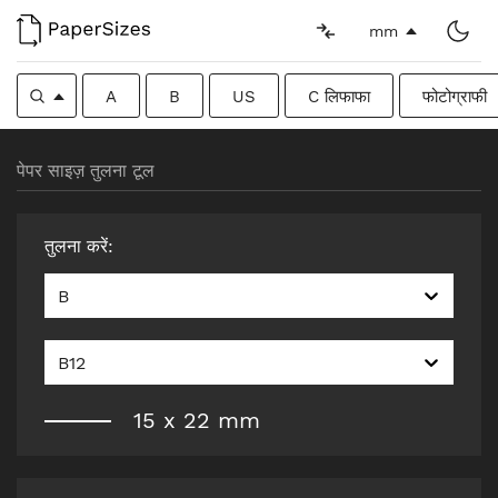
mm
A
B
US
C लिफाफा
फोटोग्राफी
पेपर साइज़ तुलना टूल
तुलना करें
:
B
B12
15
x
22
mm