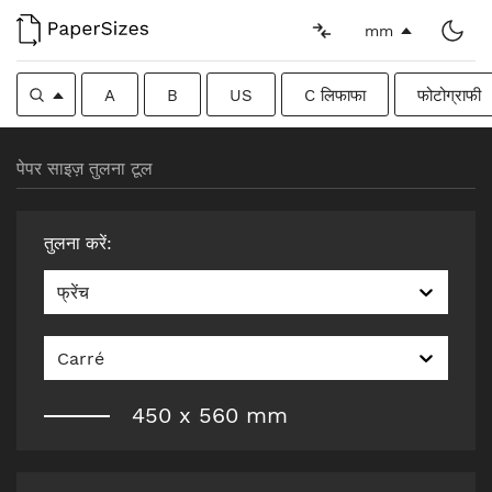
mm
A
B
US
C लिफाफा
फोटोग्राफी
पेपर साइज़ तुलना टूल
तुलना करें
:
फ्रेंच
Carré
450
x
560
mm