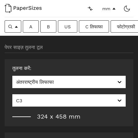
mm
A
B
US
C लिफाफा
फोटोग्राफी
पेपर साइज़ तुलना टूल
तुलना करें
:
अंतरराष्ट्रीय लिफाफा
C3
324
x
458
mm