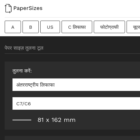
A
B
US
C लिफाफा
फोटोग्राफी
यूए
फ्रेंच
DIN
जापानी
संक्रमणकालीन
स्वीडिश
पेपर साइज़ तुलना टूल
तुलना करें
:
अंतरराष्ट्रीय लिफाफा
C7/C6
81
x
162
mm