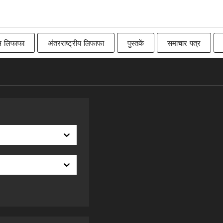
स लिफाफा
अंतरराष्ट्रीय लिफाफा
पुस्तकें
समाचार पत्र
Imperial
बिलबोर्ड
रॉ
कनाडाई
पारंपरिक ब्रिट