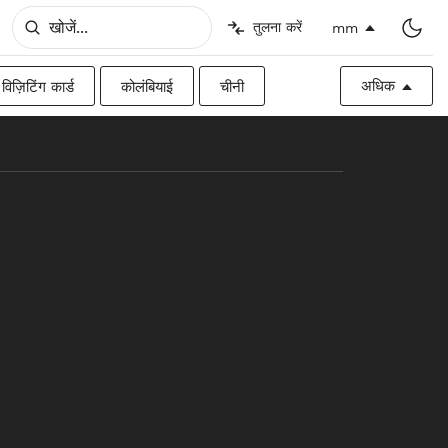
तुलना करें
mm
अधिक
विज़िटिंग कार्ड
कोलंबियाई
चीनी
िश