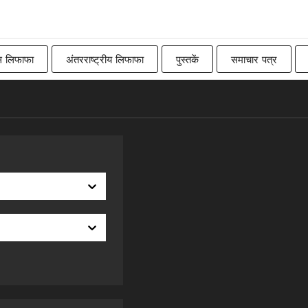
स लिफाफा
अंतरराष्ट्रीय लिफाफा
पुस्तकें
समाचार पत्र
Imperial
बिलबोर्ड
रॉ
कनाडाई
पारंपरिक ब्रिट