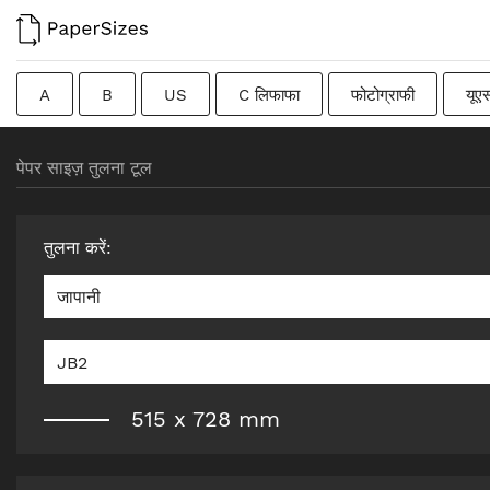
A
B
US
C लिफाफा
फोटोग्राफी
यूए
फ्रेंच
DIN
जापानी
संक्रमणकालीन
स्वीडिश
पेपर साइज़ तुलना टूल
तुलना करें
:
जापानी
JB2
515
x
728
mm