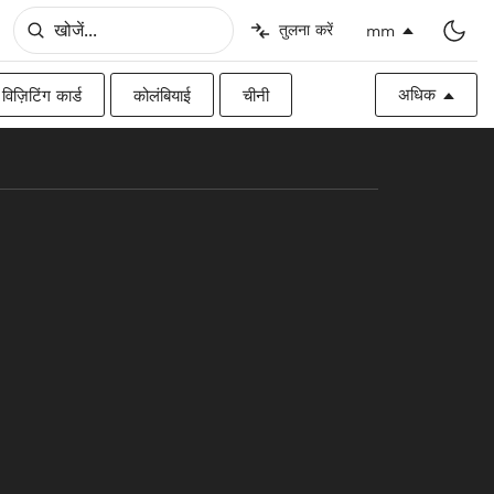
तुलना करें
mm
अधिक
विज़िटिंग कार्ड
कोलंबियाई
चीनी
िश