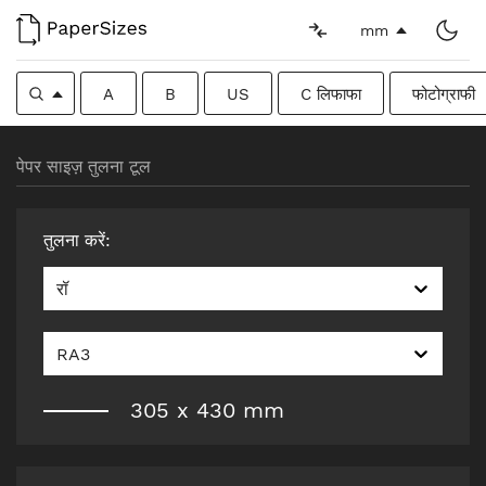
mm
A
B
US
C लिफाफा
फोटोग्राफी
पेपर साइज़ तुलना टूल
तुलना करें
:
रॉ
RA3
305
x
430
mm