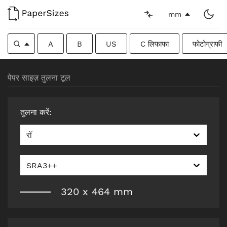
mm
A
B
US
C लिफाफा
फोटोग्राफी
पेपर साइज़ तुलना टूल
तुलना करें
:
रॉ
SRA3++
320
x
464
mm