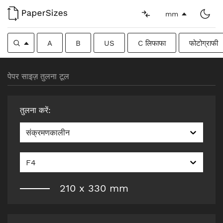
mm
A
B
US
C लिफाफा
फोटोग्राफी
पेपर साइज़ तुलना टूल
तुलना करें
:
संक्रमणकालीन
F4
210
x
330
mm