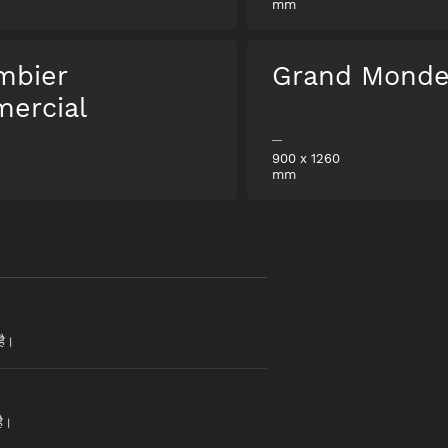
mm
mbier
Grand Mond
ercial
900
x
1260
mm
है।
ै।