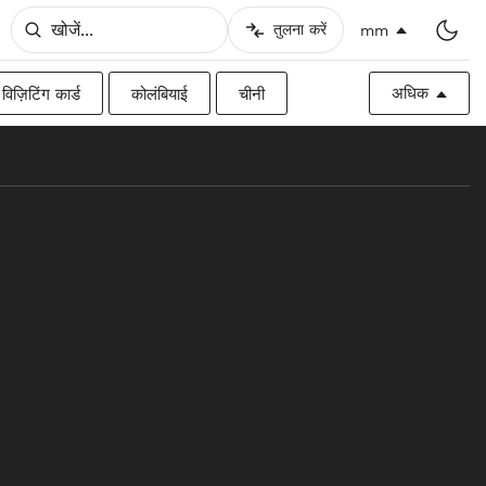
तुलना करें
mm
अधिक
विज़िटिंग कार्ड
कोलंबियाई
चीनी
िश