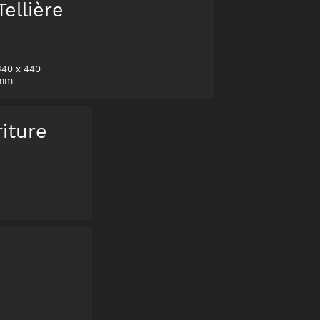
Tellière
340
x
440
mm
iture