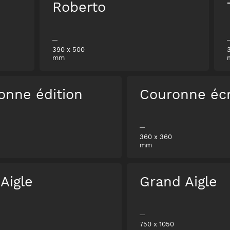
Roberto
390
x
500
mm
onne édition
Couronne écr
360
x
360
mm
 Aigle
Grand Aigle
750
x
1050