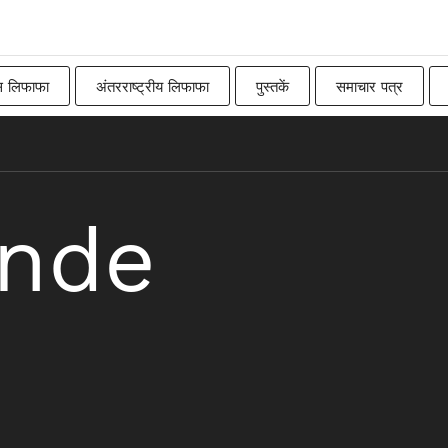
स लिफाफा
अंतरराष्ट्रीय लिफाफा
पुस्तकें
समाचार पत्र
Imperial
बिलबोर्ड
रॉ
कनाडाई
पारंपरिक ब्रिट
nde