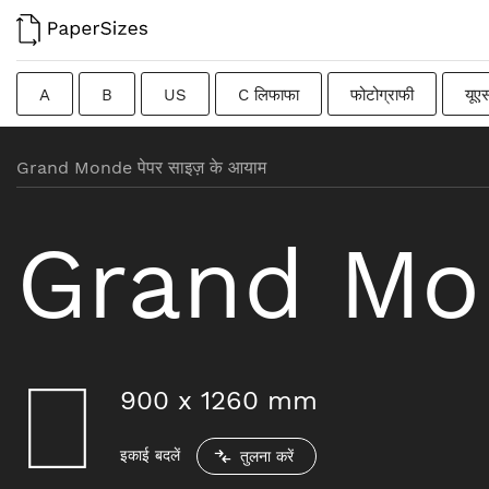
A
B
US
C लिफाफा
फोटोग्राफी
यूए
फ्रेंच
DIN
जापानी
संक्रमणकालीन
स्वीडिश
Grand Monde पेपर साइज़ के आयाम
Grand Mo
900
x
1260
mm
इकाई बदलें
तुलना करें