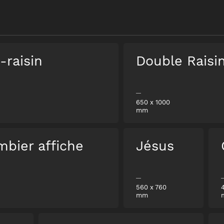
-raisin
Double Raisi
650
x
1000
mm
mbier affiche
Jésus
560
x
760
mm