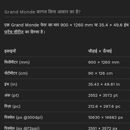
Grand Monde कागज किस आकार का है?
एक Grand Monde पेपर का माप 900 × 1260 mm या 35.4 × 49.6 इंच 
फ्रेंच सीरीज़
का हिस्सा है।
इकाइयों
चौड़ाई × ऊँचाई
मिलीमीटर
(mm)
900
×
1260
mm
सेंटीमीटर
(cm)
90
×
126
cm
इंच
(in)
35.43
×
49.61
in
अंक
(pt)
2552
×
3572
pt
पिज़ा
(pc)
212.6
×
297.6
pc
पिक्सेल
(px @300dpi)
10630
×
14882
px
पिक्सेल
(px @72ppi)
2551
×
3572
px