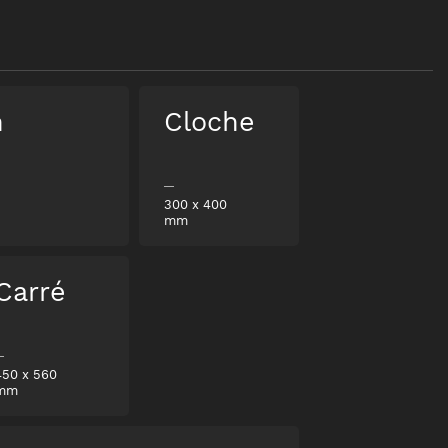
n
Cloche
300
x
400
mm
Carré
450
x
560
mm