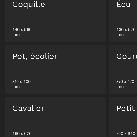
Coquille
Écu
440
x
560
400
x
520
mm
mm
Pot, écolier
Cour
310
x
400
370
x
470
mm
mm
Cavalier
Petit
460
x
620
700
x
940