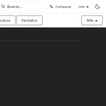
Comparar
mm
Más
Libros
Periódico
o
Imperial
Valla publicitaria