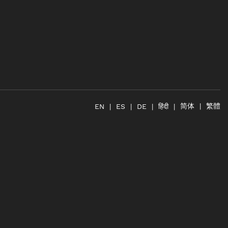
简体
繁體
हिंदी
EN
ES
DE