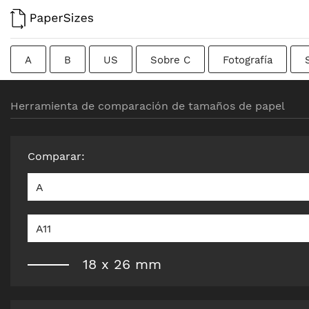
A
B
US
Sobre C
Fotografía
Tarjetas de visita
Colombiano
Chino
Fr
Herramienta de comparación de tamaños de papel
Formato bruto
Canadiense
Británico tradicio
Comparar
:
A
A11
18
x
26
mm