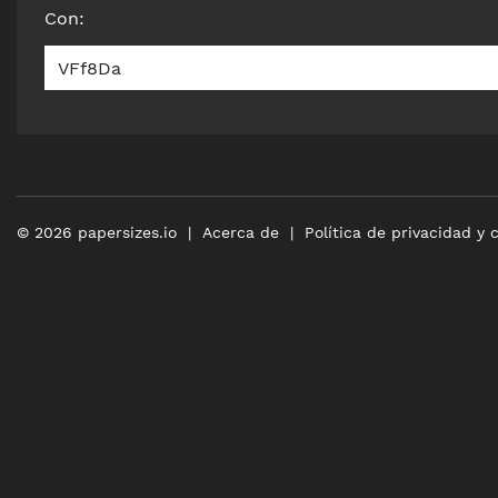
Con
:
VFf8Da
©
2026
papersizes.io
Acerca de
Política de privacidad y 