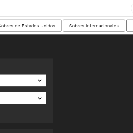
Sobres de Estados Unidos
Sobres internacionales
ancés
DIN
Japonés
De transición
Suec
nal