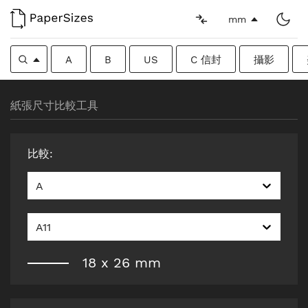
mm
A
B
US
C 信封
攝影
紙張尺寸比較工具
比較
:
A
A11
18
x
26
mm