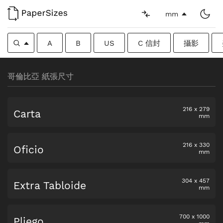
mm
A
B
US
C 信封
攝影
哥倫比亞 紙張尺寸
216
x
279
Carta
mm
216
x
330
Oficio
mm
304
x
457
Extra Tabloide
mm
700
x
1000
Pliego