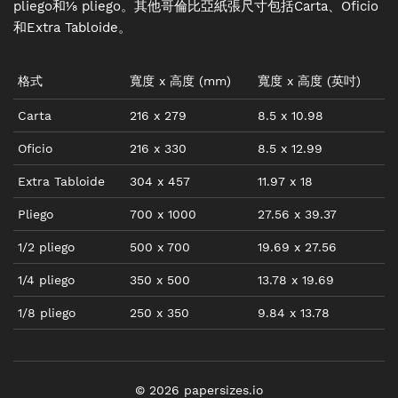
pliego和⅛ pliego。其他哥倫比亞紙張尺寸包括Carta、Oficio
和Extra Tabloide。
格式
寬度
x
高度
(mm)
寬度
x
高度
(
英吋
)
Carta
216
x
279
8.5
x
10.98
Oficio
216
x
330
8.5
x
12.99
Extra Tabloide
304
x
457
11.97
x
18
Pliego
700
x
1000
27.56
x
39.37
1/2 pliego
500
x
700
19.69
x
27.56
1/4 pliego
350
x
500
13.78
x
19.69
1/8 pliego
250
x
350
9.84
x
13.78
©
2026
papersizes.io