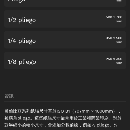
mm
500
x
700
1/2 pliego
mm
350
x
500
1/4 pliego
mm
250
x
350
1/8 pliego
mm
資訊
哥倫比亞系列紙張尺寸基於ISO B1（707mm × 1000mm），
被稱為pliego。這些紙張尺寸最常用於工業和商業印刷。對於
對半縮小的較小尺寸，會添加分數前綴，例如½ pliego、¼