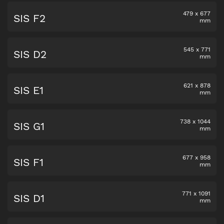
479
x
677
SIS F2
mm
545
x
771
SIS D2
mm
621
x
878
SIS E1
mm
738
x
1044
SIS G1
mm
677
x
958
SIS F1
mm
771
x
1091
SIS D1
mm