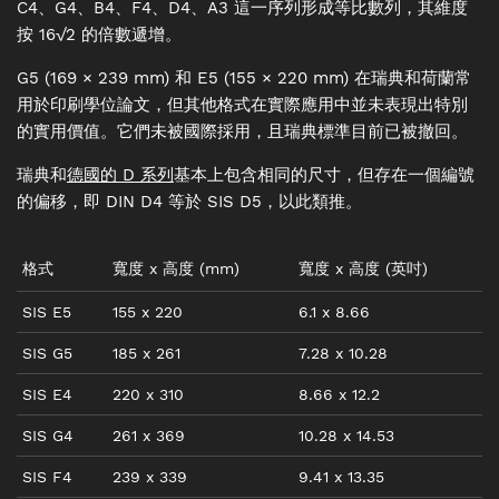
C4、G4、B4、F4、D4、A3 這一序列形成等比數列，其維度
按 16√2 的倍數遞增。
G5 (169 × 239 mm) 和 E5 (155 × 220 mm) 在瑞典和荷蘭常
用於印刷學位論文，但其他格式在實際應用中並未表現出特別
的實用價值。它們未被國際採用，且瑞典標準目前已被撤回。
瑞典和
德國的 D 系列
基本上包含相同的尺寸，但存在一個編號
的偏移，即 DIN D4 等於 SIS D5，以此類推。
格式
寬度
x
高度
(mm)
寬度
x
高度
(
英吋
)
SIS E5
155
x
220
6.1
x
8.66
SIS G5
185
x
261
7.28
x
10.28
SIS E4
220
x
310
8.66
x
12.2
SIS G4
261
x
369
10.28
x
14.53
SIS F4
239
x
339
9.41
x
13.35