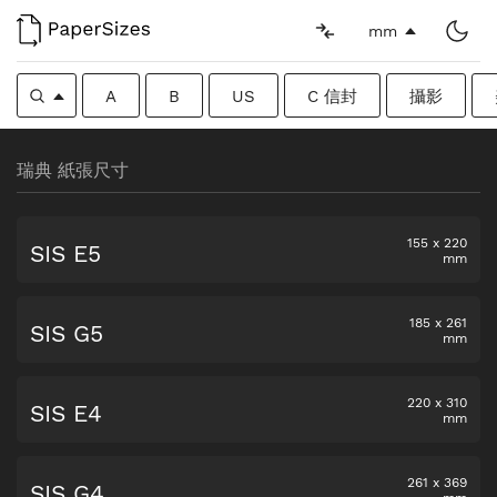
mm
A
B
US
C 信封
攝影
瑞典 紙張尺寸
155
x
220
SIS E5
mm
185
x
261
SIS G5
mm
220
x
310
SIS E4
mm
261
x
369
SIS G4