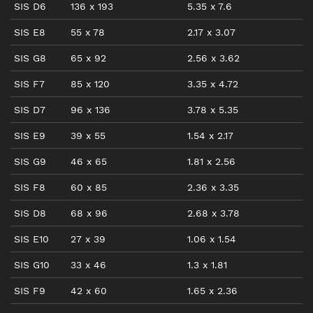
SIS D6
136
x
193
5.35
x
7.6
SIS E8
55
x
78
2.17
x
3.07
SIS G8
65
x
92
2.56
x
3.62
SIS F7
85
x
120
3.35
x
4.72
SIS D7
96
x
136
3.78
x
5.35
SIS E9
39
x
55
1.54
x
2.17
SIS G9
46
x
65
1.81
x
2.56
SIS F8
60
x
85
2.36
x
3.35
SIS D8
68
x
96
2.68
x
3.78
SIS E10
27
x
39
1.06
x
1.54
SIS G10
33
x
46
1.3
x
1.81
SIS F9
42
x
60
1.65
x
2.36