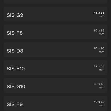
46
x
65
SIS G9
mm
60
x
85
SIS F8
mm
68
x
96
SIS D8
mm
27
x
39
SIS E10
mm
33
x
46
SIS G10
mm
42
x
60
SIS F9
mm