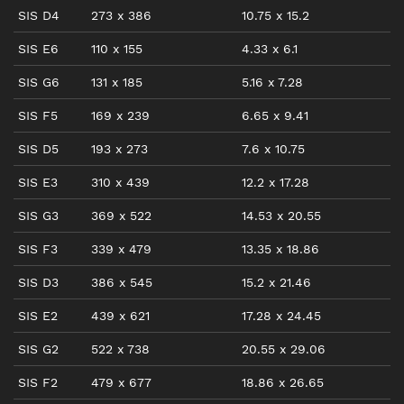
SIS D4
273
x
386
10.75
x
15.2
SIS E6
110
x
155
4.33
x
6.1
SIS G6
131
x
185
5.16
x
7.28
SIS F5
169
x
239
6.65
x
9.41
SIS D5
193
x
273
7.6
x
10.75
SIS E3
310
x
439
12.2
x
17.28
SIS G3
369
x
522
14.53
x
20.55
SIS F3
339
x
479
13.35
x
18.86
SIS D3
386
x
545
15.2
x
21.46
SIS E2
439
x
621
17.28
x
24.45
SIS G2
522
x
738
20.55
x
29.06
SIS F2
479
x
677
18.86
x
26.65