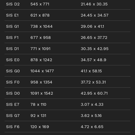
SIS D2
545
x
771
21.46
x
30.35
SIS E1
621
x
878
24.45
x
34.57
SIS G1
738
x
1044
29.06
x
41.1
SIS F1
677
x
958
26.65
x
37.72
SIS D1
771
x
1091
30.35
x
42.95
SIS E0
878
x
1242
34.57
x
48.9
SIS G0
1044
x
1477
41.1
x
58.15
SIS F0
958
x
1354
37.72
x
53.31
SIS D0
1091
x
1542
42.95
x
60.71
SIS E7
78
x
110
3.07
x
4.33
SIS G7
92
x
131
3.62
x
5.16
SIS F6
120
x
169
4.72
x
6.65