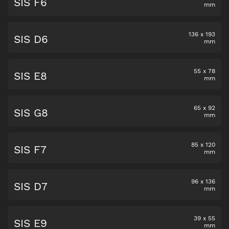
SIS F6
mm
136
x
193
SIS D6
mm
55
x
78
SIS E8
mm
65
x
92
SIS G8
mm
85
x
120
SIS F7
mm
96
x
136
SIS D7
mm
39
x
55
SIS E9
mm