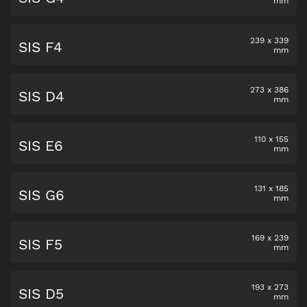
mm
239
x
339
SIS F4
mm
273
x
386
SIS D4
mm
110
x
155
SIS E6
mm
131
x
185
SIS G6
mm
169
x
239
SIS F5
mm
193
x
273
SIS D5
mm