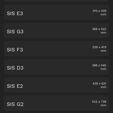
310
x
439
SIS E3
mm
369
x
522
SIS G3
mm
339
x
479
SIS F3
mm
386
x
545
SIS D3
mm
439
x
621
SIS E2
mm
522
x
738
SIS G2
mm