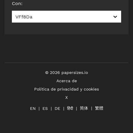
Con
:
VFf8Da
©
2026
papersizes.io
Acerca de
Política de privacidad y cookies
X
简体
繁體
हिंदी
EN
ES
DE