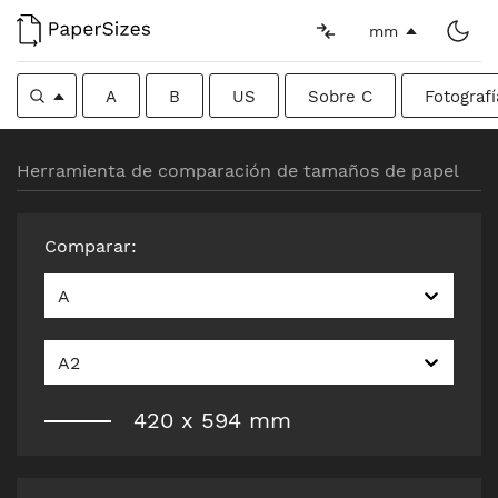
mm
A
B
US
Sobre C
Fotografí
Herramienta de comparación de tamaños de papel
Comparar
:
A
A2
420
x
594
mm