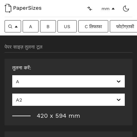
mm
A
B
US
C लिफाफा
फोटोग्राफी
पेपर साइज़ तुलना टूल
तुलना करें
:
A
A2
420
x
594
mm