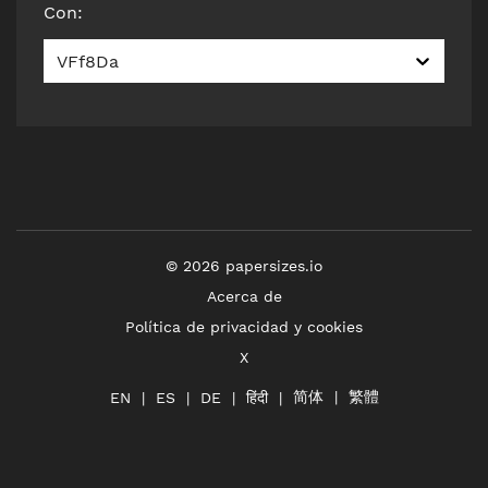
Con
:
VFf8Da
©
2026
papersizes.io
Acerca de
Política de privacidad y cookies
X
简体
繁體
हिंदी
EN
ES
DE