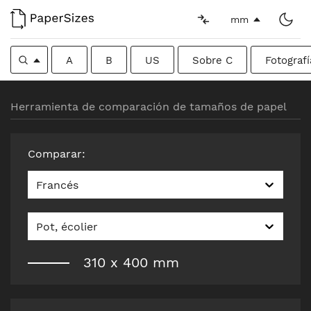
mm
A
B
US
Sobre C
Fotografí
Herramienta de comparación de tamaños de papel
Comparar
:
Francés
Pot, écolier
310
x
400
mm