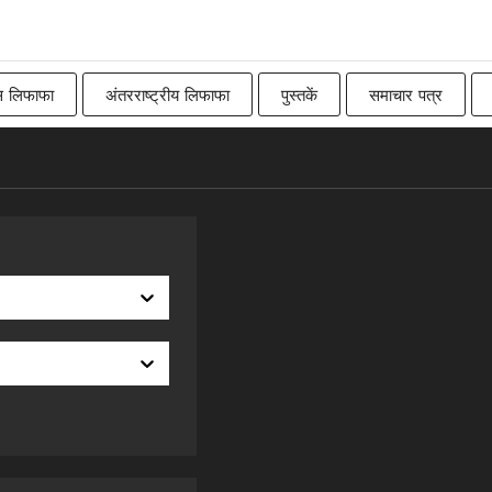
स लिफाफा
अंतरराष्ट्रीय लिफाफा
पुस्तकें
समाचार पत्र
Imperial
बिलबोर्ड
रॉ
कनाडाई
पारंपरिक ब्रिट