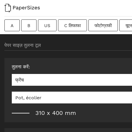
A
B
US
C लिफाफा
फोटोग्राफी
यूए
फ्रेंच
DIN
जापानी
संक्रमणकालीन
स्वीडिश
पेपर साइज़ तुलना टूल
तुलना करें
:
फ्रेंच
Pot, écolier
310
x
400
mm