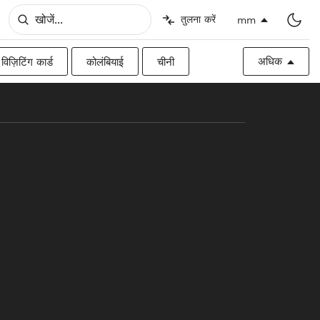
तुलना करें
mm
अधिक
विज़िटिंग कार्ड
कोलंबियाई
चीनी
िश