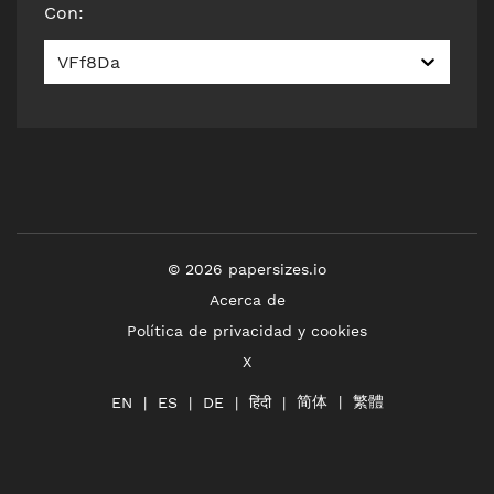
Con
:
VFf8Da
©
2026
papersizes.io
Acerca de
Política de privacidad y cookies
X
简体
繁體
हिंदी
EN
ES
DE