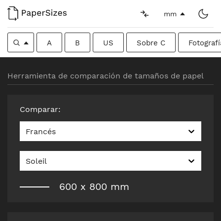
mm
A
B
US
Sobre C
Fotografí
Herramienta de comparación de tamaños de papel
Comparar
:
Francés
Soleil
600
x
800
mm