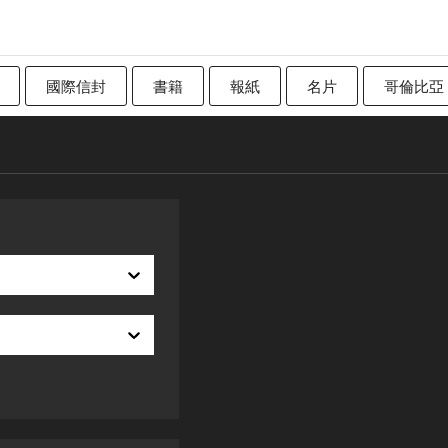
國際信封
書籍
報紙
名片
哥倫比亞
加拿大
傳統英國