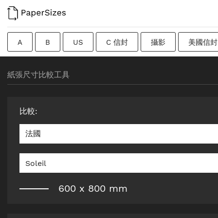
A
B
US
C 信封
攝影
美國信封
過渡尺寸
瑞典
Imperial
廣告牌
原紙
紙張尺寸比較工具
比較
:
法國
Soleil
600
x
800
mm