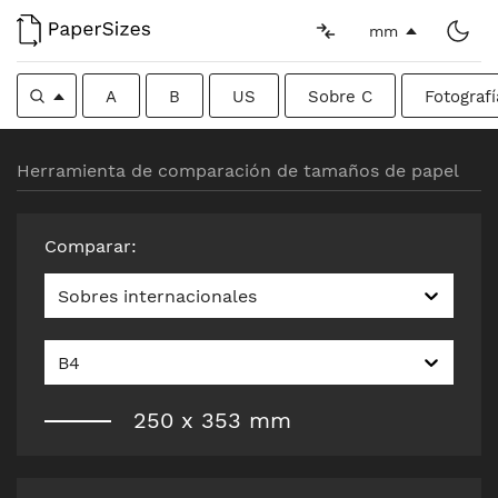
mm
A
B
US
Sobre C
Fotografí
Herramienta de comparación de tamaños de papel
Comparar
:
Sobres internacionales
B4
250
x
353
mm