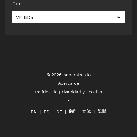
Con
:
VFf8Da
©
2026
papersizes.io
Acerca de
Política de privacidad y cookies
X
简体
繁體
हिंदी
EN
ES
DE