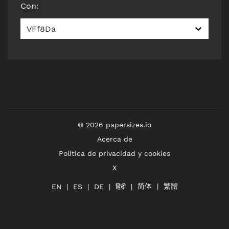
Con
:
VFf8Da
©
2026
papersizes.io
Acerca de
Política de privacidad y cookies
X
简体
繁體
हिंदी
EN
ES
DE