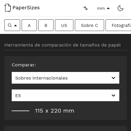
mm
A
B
US
Sobre C
Fotografí
Herramienta de comparación de tamaños de papel
Comparar
:
Sobres internacionales
E5
115
x
220
mm