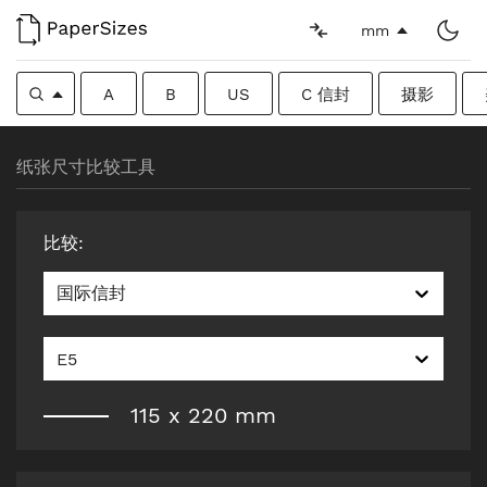
mm
A
B
US
C 信封
摄影
纸张尺寸比较工具
比较
:
国际信封
E5
115
x
220
mm