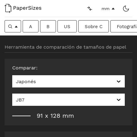
mm
A
B
US
Sobre C
Fotografí
Herramienta de comparación de tamaños de papel
Comparar
:
Japonés
JB7
91
x
128
mm