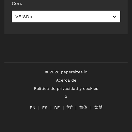
Con
:
VFf8Da
©
2026
papersizes.io
Acerca de
Política de privacidad y cookies
X
简体
繁體
हिंदी
EN
ES
DE