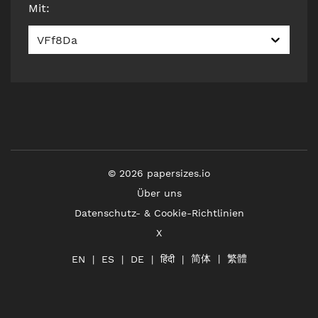
Mit
:
VFf8Da
©
2026
papersizes.io
Über uns
Datenschutz- & Cookie-Richtlinien
X
简体
繁體
हिंदी
EN
ES
DE