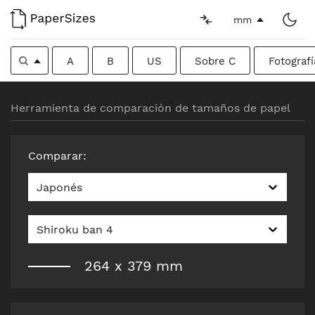
mm
A
B
US
Sobre C
Fotografí
Herramienta de comparación de tamaños de papel
Comparar
:
Japonés
Shiroku ban 4
264
x
379
mm