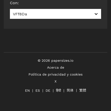
Con
:
VFf8Da
©
2026
papersizes.io
Acerca de
Política de privacidad y cookies
X
简体
繁體
हिंदी
EN
ES
DE