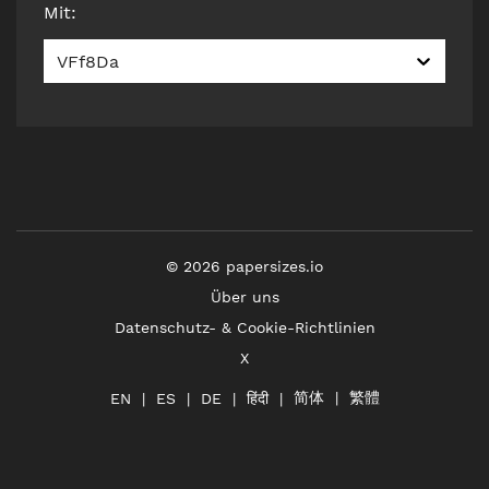
Mit
:
VFf8Da
©
2026
papersizes.io
Über uns
Datenschutz- & Cookie-Richtlinien
X
简体
繁體
हिंदी
EN
ES
DE