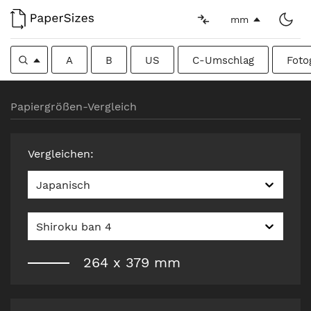
mm
A
B
US
C-Umschlag
Foto
Papiergrößen-Vergleich
Vergleichen
:
Japanisch
Shiroku ban 4
264
x
379
mm