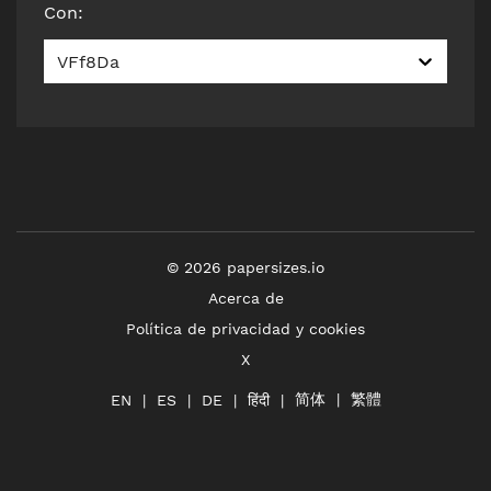
Con
:
VFf8Da
©
2026
papersizes.io
Acerca de
Política de privacidad y cookies
X
简体
繁體
हिंदी
EN
ES
DE