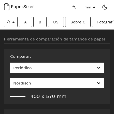
mm
A
B
US
Sobre C
Fotografí
Herramienta de comparación de tamaños de papel
Comparar
:
Periódico
Nordisch
400
x
570
mm