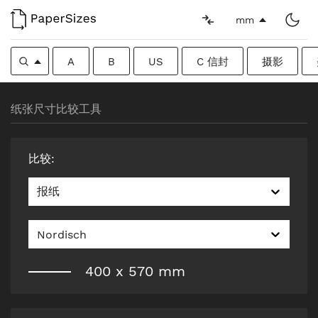
mm
A
B
US
C 信封
摄影
纸张尺寸比较工具
比较
:
报纸
Nordisch
400
x
570
mm